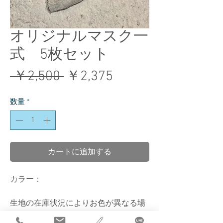
オリジナルマスク一
式 5枚セット
通
セ
 ￥2,500 
￥2,375
常
ー
数量
*
価
ル
格
価
格
カートに追加する
カラー：
生地の在庫状況によりお色が異なる場
合がございます。